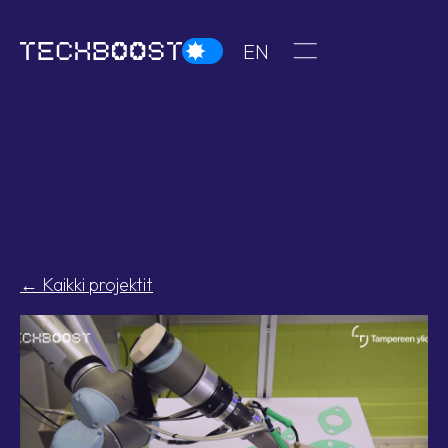
Dark theme
In English
EN
Avaa tai sulje me
← Kaikki projektit