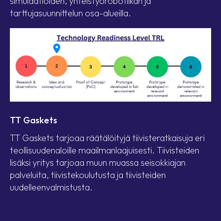
simulaatioiden, yhteistyörobotiikan ja
tarttujasuunnittelun osa-alueilla.
TT Gaskets
TT Gaskets tarjoaa räätälöityjä tiivisteratkaisuja eri
teollisuudenaloille maailmanlaajuisesti. Tiivisteiden
lisäksi yritys tarjoaa muun muassa seisokkiajan
palveluita, tiivistekoulutusta ja tiivisteiden
uudelleenvalmistusta.