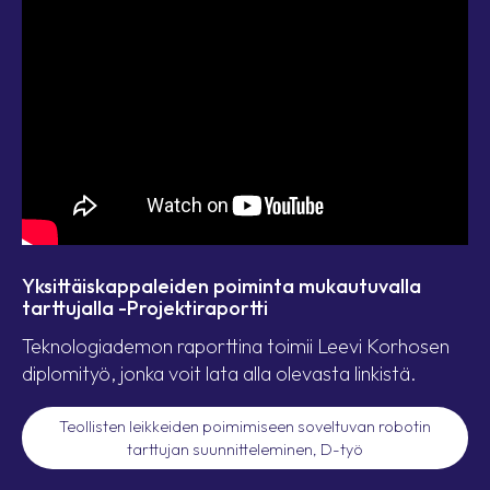
Yksittäiskappaleiden poiminta mukautuvalla
tarttujalla -Projektiraportti
Teknologiademon raporttina toimii Leevi Korhosen
diplomityö, jonka voit lata alla olevasta linkistä.
Teollisten leikkeiden poimimiseen soveltuvan robotin
tarttujan suunnitteleminen, D-työ